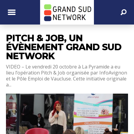
PITCH & JOB, UN
ÉVÈNEMENT GRAND SUD
NETWORK
VIDEO – Le vendredi 20 octobre à La Pyramide a eu
lieu l’opération Pitch & Job organisée par InfoAvignon
et le Pôle Emploi de Vaucluse. Cette initiative originale
a...